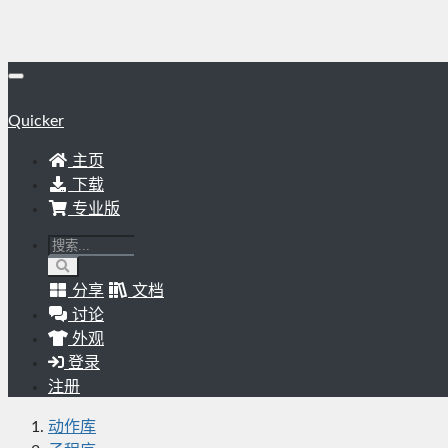
Quicker
主页
下载
专业版
分享
文档
讨论
外观
登录
注册
动作库