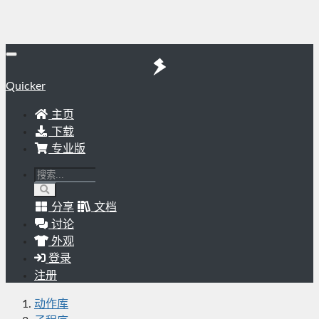
Quicker
主页
下载
专业版
分享
文档
讨论
外观
登录
注册
动作库