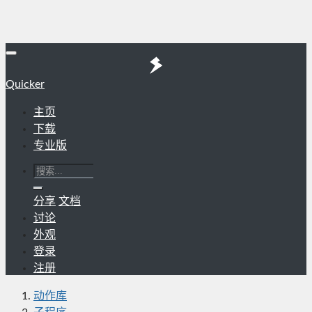
Quicker
主页
下载
专业版
分享
文档
讨论
外观
登录
注册
动作库