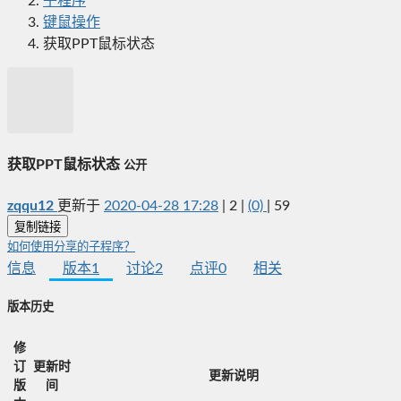
子程序
键鼠操作
获取PPT鼠标状态
获取PPT鼠标状态
公开
zqqu12
更新于
2020-04-28 17:28
|
2
|
(0)
|
59
复制链接
如何使用分享的子程序？
信息
版本
1
讨论
2
点评
0
相关
版本历史
修
订
更新时
更新说明
版
间