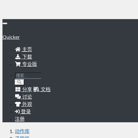
Quicker
主页
下载
专业版
分享
文档
讨论
外观
登录
注册
动作库