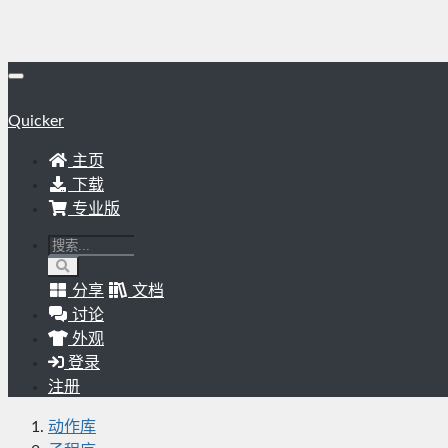
Quicker
主页
下载
专业版
分享
文档
讨论
外观
登录
注册
动作库