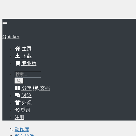
Quicker
主页
下载
专业版
分享
文档
讨论
外观
登录
注册
动作库