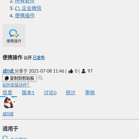
所有软件
企业微信
便携操作
便携操作
便携操作
公开
已发布
成0成
分享于
2021-07-08 11:46
|
0
|
97
复制到剪贴板
如何安装动作？
信息
版本
1
讨论
0
统计
审核
成0成
适用于