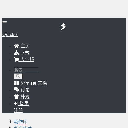
Quicker
主页
下载
专业版
分享
文档
讨论
外观
登录
注册
动作库