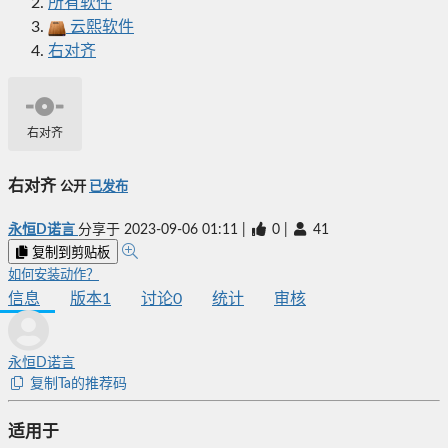
所有软件
云熙软件
右对齐
右对齐
右对齐
公开
已发布
永恒D诺言
分享于
2023-09-06 01:11
|
0
|
41
复制到剪贴板
如何安装动作？
信息
版本
1
讨论
0
统计
审核
永恒D诺言
复制Ta的推荐码
适用于