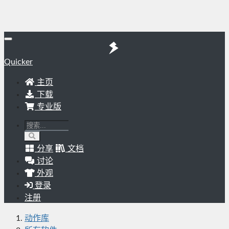
Quicker
主页
下载
专业版
分享
文档
讨论
外观
登录
注册
动作库