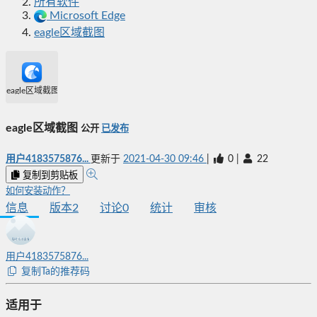
所有软件
Microsoft Edge
eagle区域截图
eagle区域截图
eagle区域截图
公开
已发布
用户4183575876...
更新于
2021-04-30 09:46
|
0
|
22
复制到剪贴板
如何安装动作？
信息
版本
2
讨论
0
统计
审核
用户4183575876...
复制Ta的推荐码
适用于