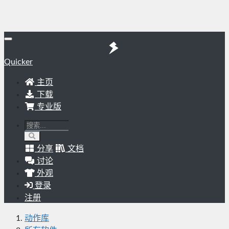
Quicker
主页
下载
专业版
分享
文档
讨论
外观
登录
注册
动作库