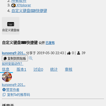
所有软件
XYplorer
自定义键盘⌨快捷键
自定义键盘⌨快捷键
自定义键盘⌨快捷键
公开
已发布
kunpeng9-201...
分享于
2019-05-30 22:43
|
0
|
39
复制到剪贴板
如何安装动作？
信息
版本
1
讨论
0
统计
审核
kunpeng9-201...
赞赏作者
复制Ta的推荐码