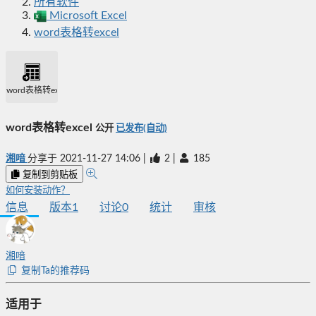
所有软件
Microsoft Excel
word表格转excel
word表格转excel
word表格转excel
公开
已发布(自动)
湘喑
分享于
2021-11-27 14:06
|
2
|
185
复制到剪贴板
如何安装动作？
信息
版本
1
讨论
0
统计
审核
湘喑
复制Ta的推荐码
适用于