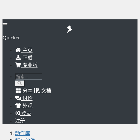
Quicker
主页
下载
专业版
分享
文档
讨论
外观
登录
注册
动作库