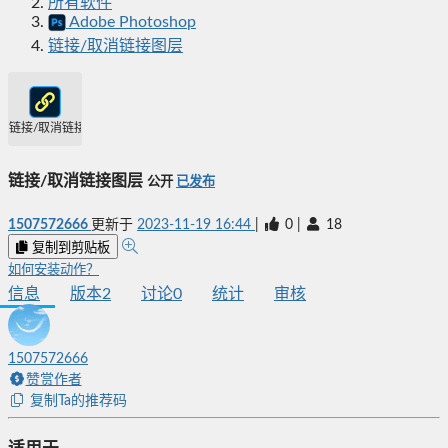
所有软件
Adobe Photoshop
链接/取消链接图层
链接/取消链接图层
链接/取消链接图层
公开
已发布
1507572666
更新于
2023-11-19 16:44
|
0
|
18
复制到剪贴板
如何安装动作？
信息
版本
2
讨论
0
统计
审核
1507572666
赞赏作者
复制Ta的推荐码