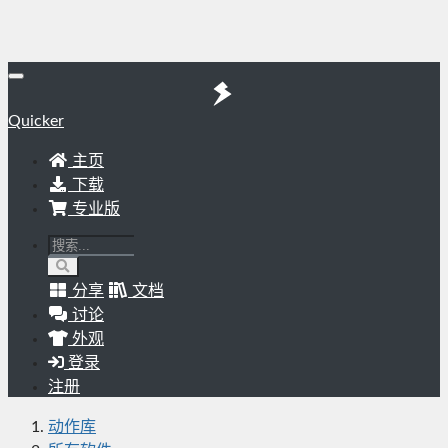
Quicker
主页
下载
专业版
分享
文档
讨论
外观
登录
注册
动作库