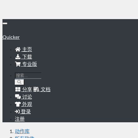
Quicker
主页
下载
专业版
分享
文档
讨论
外观
登录
注册
动作库