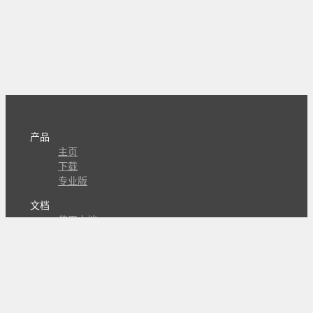
产品
主页
下载
专业版
文档
使用文档
组合动作开发
知识库
版本历史
瓜皮学堂
分享