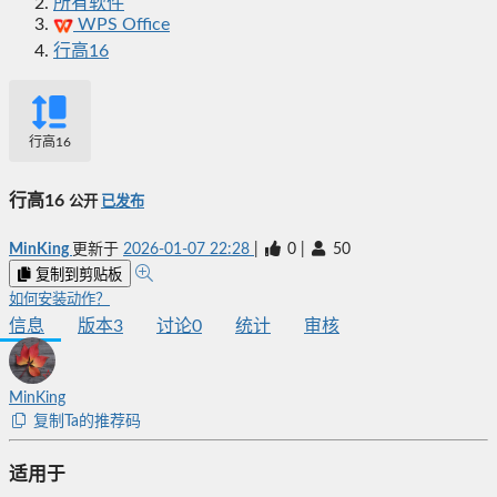
所有软件
WPS Office
行高16
行高16
行高16
公开
已发布
MinKing
更新于
2026-01-07 22:28
|
0
|
50
复制到剪贴板
如何安装动作？
信息
版本
3
讨论
0
统计
审核
MinKing
复制Ta的推荐码
适用于