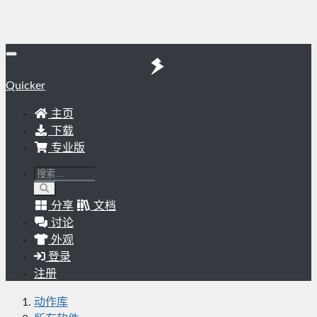
Quicker
主页
下载
专业版
分享
文档
讨论
外观
登录
注册
动作库