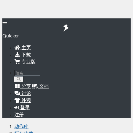
Quicker
主页
下载
专业版
分享
文档
讨论
外观
登录
注册
动作库