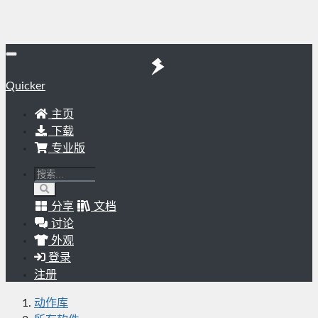
Quicker
主页
下载
专业版
分享
文档
讨论
外观
登录
注册
动作库