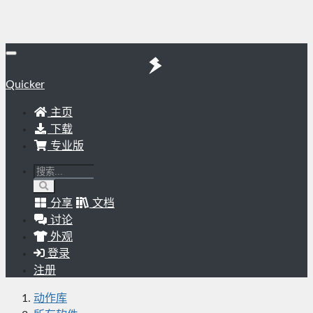
Quicker
主页
下载
专业版
分享
文档
讨论
外观
登录
注册
动作库