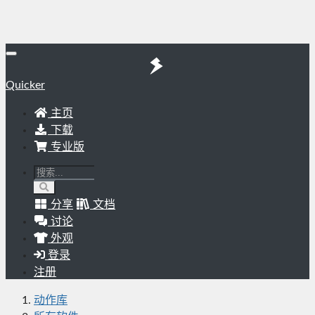
Quicker
主页
下载
专业版
分享
文档
讨论
外观
登录
注册
动作库