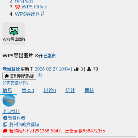
所有软件
WPS Office
WPS导出图片
WPS导出图片
WPS导出图片
公开
已发布
老当益壮
更新于
2026-02-27 10:04
|
3
|
78
复制到剪贴板
如何安装动作？
信息
版本
4
讨论
0
统计
审核
老当益壮
赞赏作者
复制Ta的推荐码
我的推荐码:1291368-5847，反馈qq群958472356