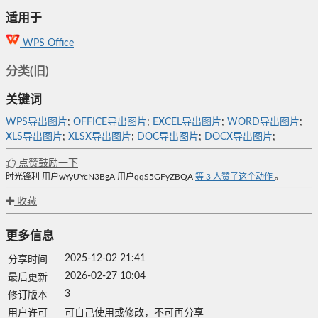
适用于
WPS Office
分类(旧)
关键词
WPS导出图片
;
OFFICE导出图片
;
EXCEL导出图片
;
WORD导出图片
;
XLS导出图片
;
XLSX导出图片
;
DOC导出图片
;
DOCX导出图片
;
点赞鼓励一下
时光锋利
用户wYyUYcN3BgA
用户qqS5GFyZBQA
等
3
人赞了这个动作
。
收藏
更多信息
2025-12-02 21:41
分享时间
2026-02-27 10:04
最后更新
3
修订版本
用户许可
可自己使用或修改，不可再分享