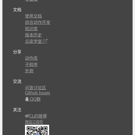
文档
使用文档
组合动作开发
知识库
版本历史
瓜皮学堂
分享
动作库
子程序
外观
交流
问答讨论区
Github Issues
QQ群
关注
CL的微博
微信订阅号