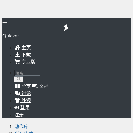
Quicker
主页
下载
专业版
分享
文档
讨论
外观
登录
注册
动作库