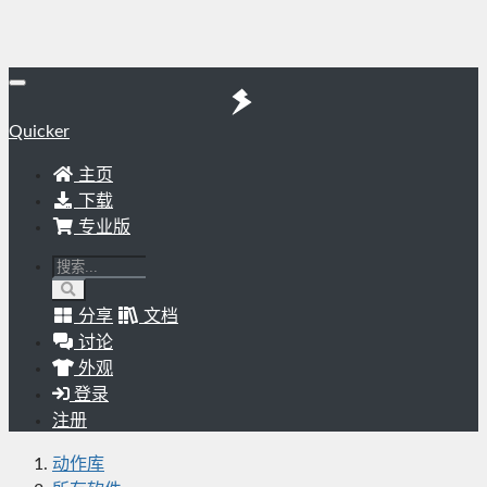
Quicker
主页
下载
专业版
分享
文档
讨论
外观
登录
注册
动作库