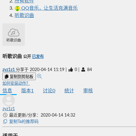
所有软件
QQ音乐，让生活充满音乐
听歌识曲
听歌识曲
听歌识曲
公开
已发布
zyz1z1
分享于
2020-04-14 11:19
|
0
|
84
复制到剪贴板
如何安装动作？
信息
版本
1
讨论
0
统计
审核
zyz1z1
最近更新/分享：2020-04-14 14:32
复制Ta的推荐码