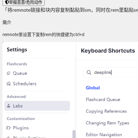
举报恶意/危险动作
「将remnote链接和块内容复制黏贴到sm，同时在rem里黏贴
简介
remnote里设置下复制rem的快捷键为ctrl+d