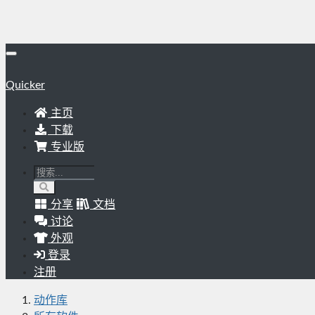
Quicker
主页
下载
专业版
分享
文档
讨论
外观
登录
注册
动作库