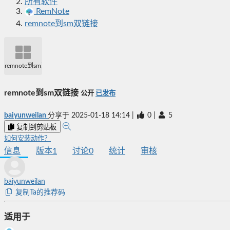
所有软件
RemNote
remnote到sm双链接
remnote到sm双链接
remnote到sm双链接
公开
已发布
baiyunweilan
分享于
2025-01-18 14:14
|
0
|
5
复制到剪贴板
如何安装动作？
信息
版本
1
讨论
0
统计
审核
baiyunweilan
复制Ta的推荐码
适用于