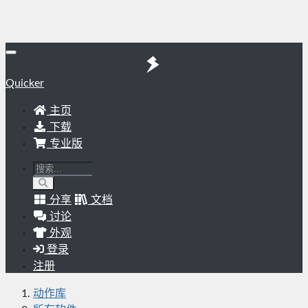
Quicker
主页
下载
专业版
分享
文档
讨论
外观
登录
注册
动作库