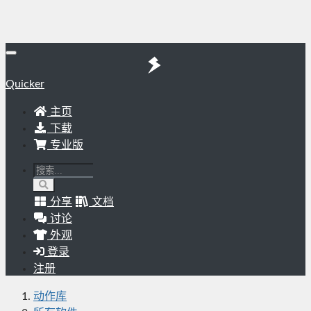
Quicker
主页
下载
专业版
分享
文档
讨论
外观
登录
注册
动作库