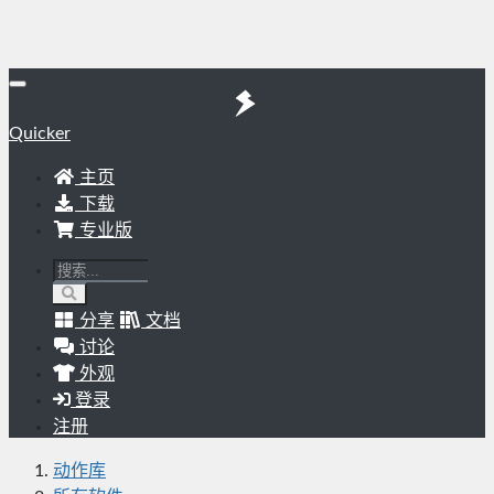
Quicker
主页
下载
专业版
分享
文档
讨论
外观
登录
注册
动作库