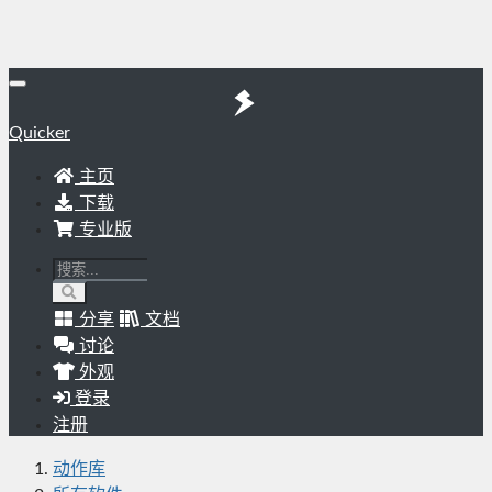
Quicker
主页
下载
专业版
分享
文档
讨论
外观
登录
注册
动作库