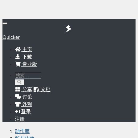
Quicker
主页
下载
专业版
分享
文档
讨论
外观
登录
注册
动作库