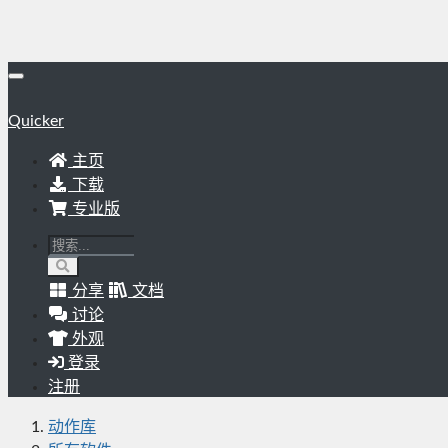
Quicker
主页
下载
专业版
分享
文档
讨论
外观
登录
注册
动作库