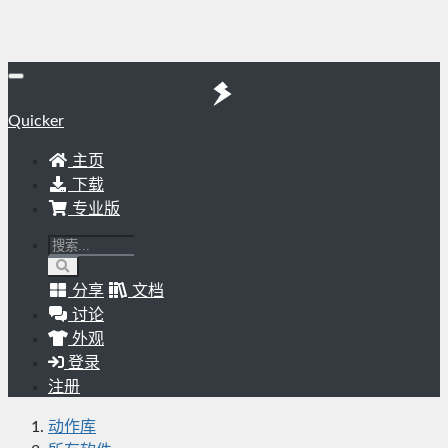
Quicker
主页
下载
专业版
分享
文档
讨论
外观
登录
注册
动作库