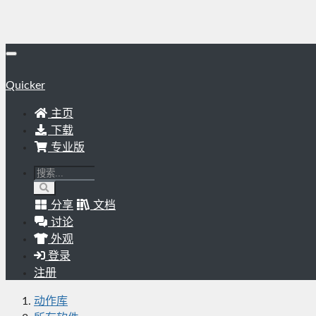
Quicker
主页
下载
专业版
分享
文档
讨论
外观
登录
注册
动作库