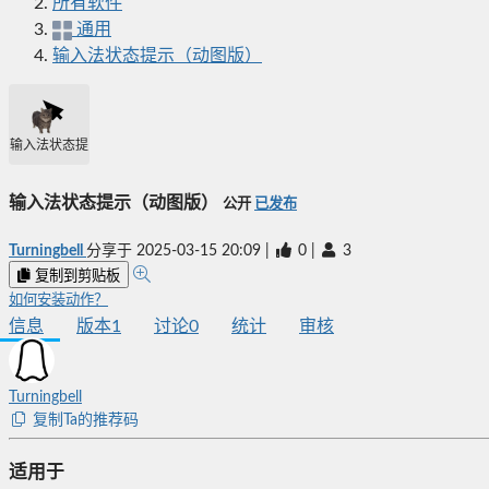
所有软件
通用
输入法状态提示（动图版）
输入法状态提示（动图版）
输入法状态提示（动图版）
公开
已发布
Turningbell
分享于
2025-03-15 20:09
|
0
|
3
复制到剪贴板
如何安装动作？
信息
版本
1
讨论
0
统计
审核
Turningbell
复制Ta的推荐码
适用于