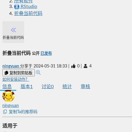
所有软件
RStudio
折叠当前代码
折叠当前代码
折叠当前代码
公开
已发布
ningyuan
分享于
2024-05-31 18:33
|
0
|
4
复制到剪贴板
如何安装动作？
信息
版本
1
讨论
0
统计
审核
ningyuan
复制Ta的推荐码
适用于