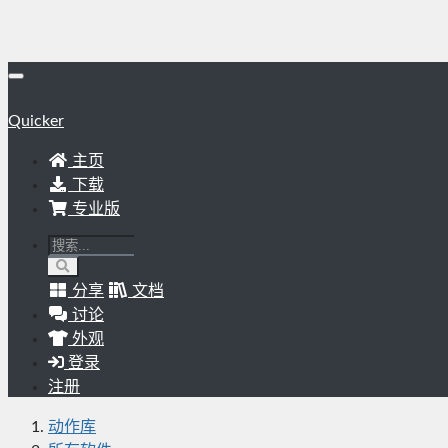
Quicker
主页
下载
专业版
分享
文档
讨论
外观
登录
注册
动作库