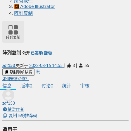
所有软件
Adobe Illustrator
阵列复制
阵列复制
阵列复制
公开
已发布(自动)
zdf153
更新于
2023-08-16 14:55
|
3
|
55
复制到剪贴板
如何安装动作？
信息
版本
2
讨论
0
统计
审核
zdf153
赞赏作者
复制Ta的推荐码
适用于