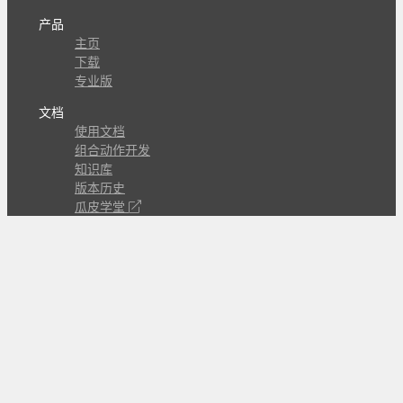
产品
主页
下载
专业版
文档
使用文档
组合动作开发
知识库
版本历史
瓜皮学堂
分享
动作库
子程序
外观
交流
问答讨论区
Github Issues
QQ群