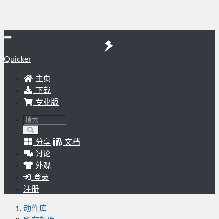
Quicker
主页
下载
专业版
分享
文档
讨论
外观
登录
注册
动作库