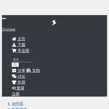
Quicker
主页
下载
专业版
分享
文档
讨论
外观
登录
注册
动作库