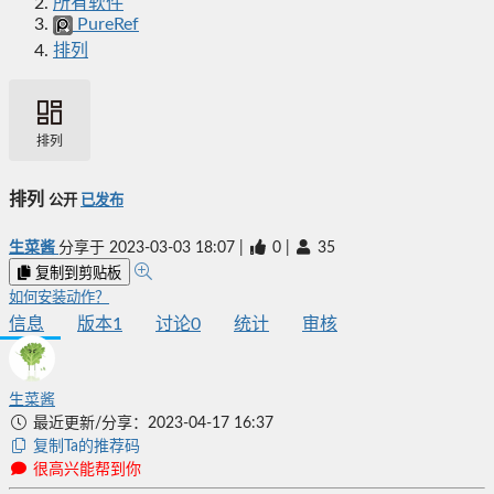
所有软件
PureRef
排列
排列
排列
公开
已发布
生菜酱
分享于
2023-03-03 18:07
|
0
|
35
复制到剪贴板
如何安装动作？
信息
版本
1
讨论
0
统计
审核
生菜酱
最近更新/分享：2023-04-17 16:37
复制Ta的推荐码
很高兴能帮到你