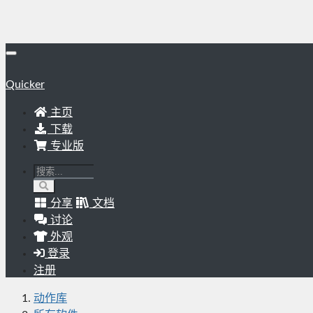
Quicker
主页
下载
专业版
分享
文档
讨论
外观
登录
注册
动作库