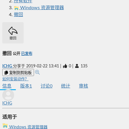
所有软件
Windows 资源管理器
撤回
撤回
撤回
公开
已发布
ICHG
分享于
2019-02-22 13:41
|
0
|
135
复制到剪贴板
如何安装动作？
信息
版本
1
讨论
0
统计
审核
ICHG
适用于
Windows 资源管理器