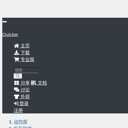
Quicker
主页
下载
专业版
分享
文档
讨论
外观
登录
注册
动作库