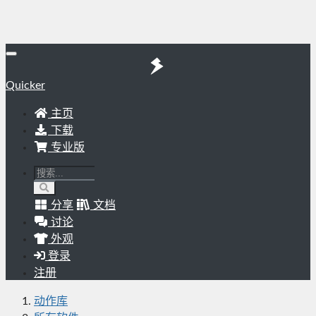
Quicker
主页
下载
专业版
分享
文档
讨论
外观
登录
注册
动作库