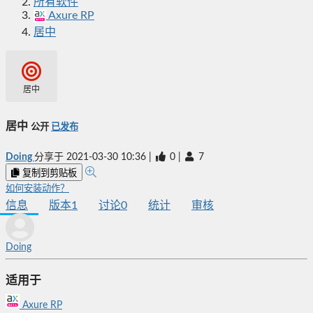
所有软件
Axure RP
居中
居中
居中
公开
已发布
Doing
分享于
2021-03-30 10:36
|
0
|
7
复制到剪贴板
如何安装动作？
信息
版本
1
讨论
0
统计
审核
Doing
适用于
Axure RP