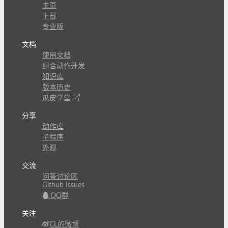
主页
下载
专业版
文档
使用文档
组合动作开发
知识库
版本历史
瓜皮学堂
分享
动作库
子程序
外观
交流
问答讨论区
Github Issues
QQ群
关注
CL的微博