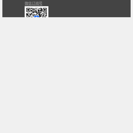
微信订阅号
条款
隐私政策
报告不良信息
Copyright © 北京立迩合讯科技有限公司
•
京ICP备
09022189号-8
•
京公网安备 11010502053266号
自动