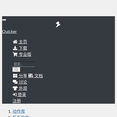
Quicker
主页
下载
专业版
分享
文档
讨论
外观
登录
注册
动作库