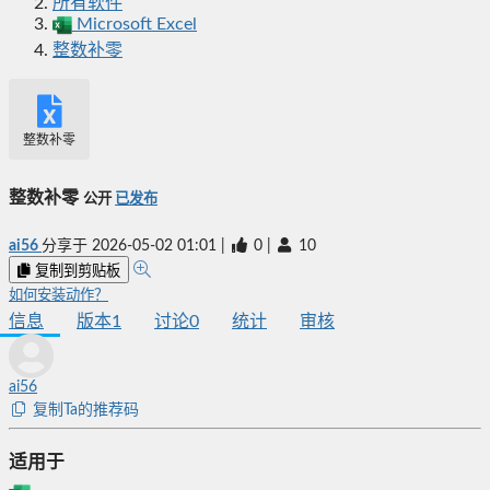
所有软件
Microsoft Excel
整数补零
整数补零
整数补零
公开
已发布
ai56
分享于
2026-05-02 01:01
|
0
|
10
复制到剪贴板
如何安装动作？
信息
版本
1
讨论
0
统计
审核
ai56
复制Ta的推荐码
适用于