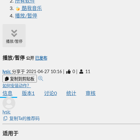
所有软件
酷我音乐
播放/暂停
播放/暂停
播放/暂停
公开
已发布
lysic
分享于
2021-04-27 10:16
|
0
|
11
复制到剪贴板
如何安装动作？
信息
版本
1
讨论
0
统计
审核
lysic
复制Ta的推荐码
适用于