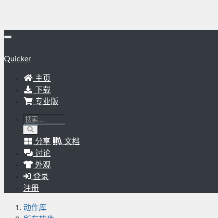
Quicker
主页
下载
专业版
分享
文档
讨论
外观
登录
注册
动作库