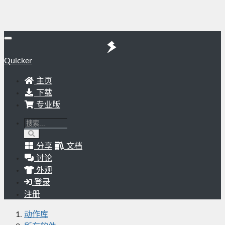
Quicker
主页
下载
专业版
分享
文档
讨论
外观
登录
注册
动作库