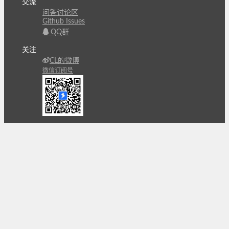
交流
问答讨论区
Github Issues
QQ群
关注
CL的微博
微信订阅号
条款
隐私政策
报告不良信息
Copyright © 北京立迩合讯科技有限公司
•
京ICP备
09022189号-8
•
京公网安备 11010502053266号
自动