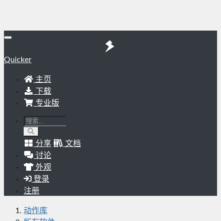
Quicker
主页
下载
专业版
分享
文档
讨论
外观
登录
注册
动作库