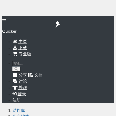
Quicker
主页
下载
专业版
分享
文档
讨论
外观
登录
注册
动作库