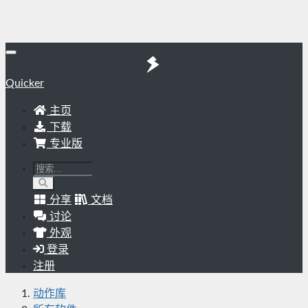
Quicker
主页
下载
专业版
分享
文档
讨论
外观
登录
注册
动作库