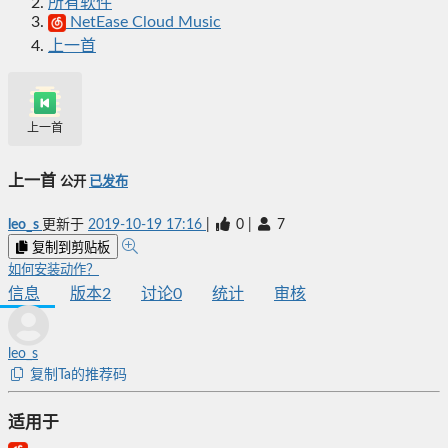
所有软件
NetEase Cloud Music
上一首
上一首
上一首
公开
已发布
leo_s
更新于
2019-10-19 17:16
|
0
|
7
复制到剪贴板
如何安装动作？
信息
版本
2
讨论
0
统计
审核
leo_s
复制Ta的推荐码
适用于