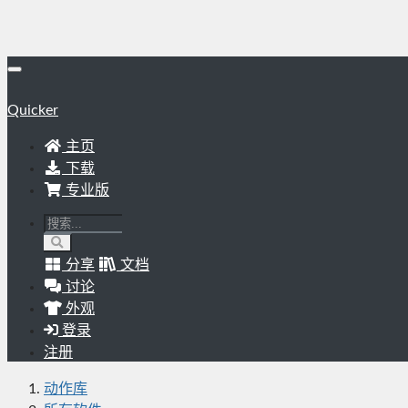
Quicker
主页
下载
专业版
分享
文档
讨论
外观
登录
注册
动作库