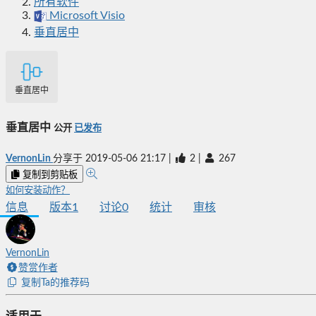
所有软件
Microsoft Visio
垂直居中
垂直居中
垂直居中
公开
已发布
VernonLin
分享于
2019-05-06 21:17
|
2
|
267
复制到剪贴板
如何安装动作？
信息
版本
1
讨论
0
统计
审核
VernonLin
赞赏作者
复制Ta的推荐码