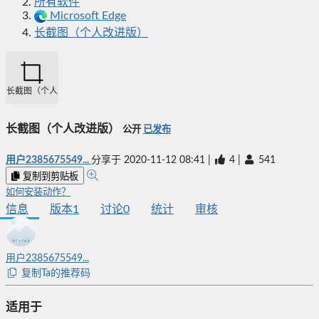
所有软件
Microsoft Edge
长截图（个人改进版）
长截图（个人改进版）
长截图（个人改进版）
公开
已发布
用户2385675549...
分享于
2020-11-12 08:41
|
4
|
541
复制到剪贴板
如何安装动作？
信息
版本
1
讨论
0
统计
审核
用户2385675549...
复制Ta的推荐码
适用于