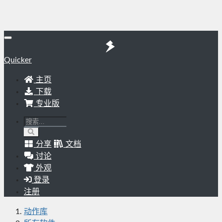
Quicker
主页
下载
专业版
分享
文档
讨论
外观
登录
注册
动作库