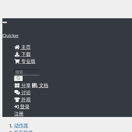
Quicker
主页
下载
专业版
分享
文档
讨论
外观
登录
注册
动作库