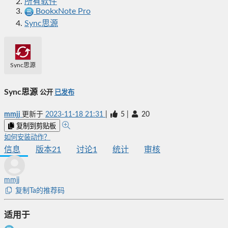
所有软件
BookxNote Pro
Sync思源
Sync思源
Sync思源
公开
已发布
mmjj
更新于
2023-11-18 21:31
|
5
|
20
复制到剪贴板
如何安装动作？
信息
版本
21
讨论
1
统计
审核
mmjj
复制Ta的推荐码
适用于