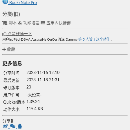
BookxNote Pro
分类(旧)
脚本
功能增强
应用内快捷键
点赞鼓励一下
用户lnJP6drDBAA
AssassiNz
QuQu
流深
Dammy
等
5
人赞了这个动作
。
收藏
更多信息
2023-11-16 12:10
分享时间
2023-11-18 21:31
最后更新
20
修订版本
用户许可
-未设置-
1.39.24
Quicker版本
115.4 KB
动作大小
分享到