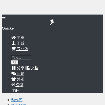
Quicker
主页
下载
专业版
分享
文档
讨论
外观
登录
注册
动作库