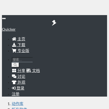
Quicker
主页
下载
专业版
分享
文档
讨论
外观
登录
注册
动作库