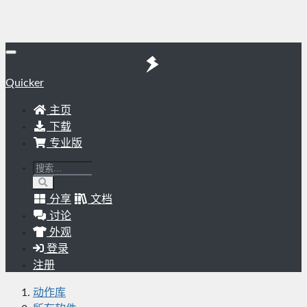
Quicker
主页
下载
专业版
分享
文档
讨论
外观
登录
注册
动作库