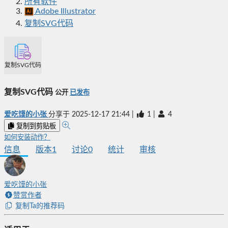
所有软件
Adobe Illustrator
复制SVG代码
复制SVG代码
复制SVG代码
公开
已发布
爱吃馍的小张
分享于
2025-12-17 21:44
|
1
|
4
复制到剪贴板
如何安装动作？
信息
版本
1
讨论
0
统计
审核
爱吃馍的小张
赞赏作者
复制Ta的推荐码