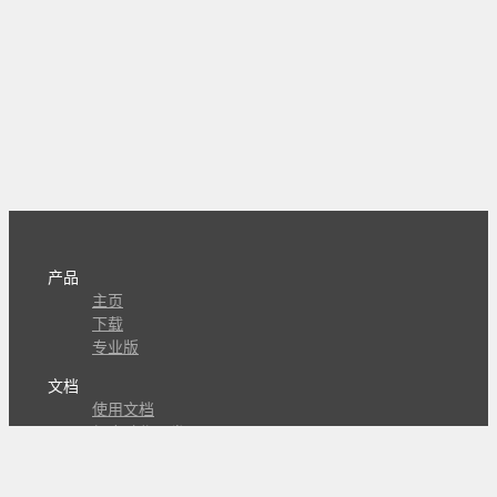
产品
主页
下载
专业版
文档
使用文档
组合动作开发
知识库
版本历史