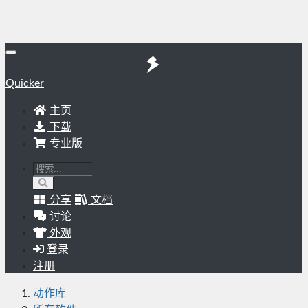
Quicker
主页
下载
专业版
分享
文档
讨论
外观
登录
注册
动作库