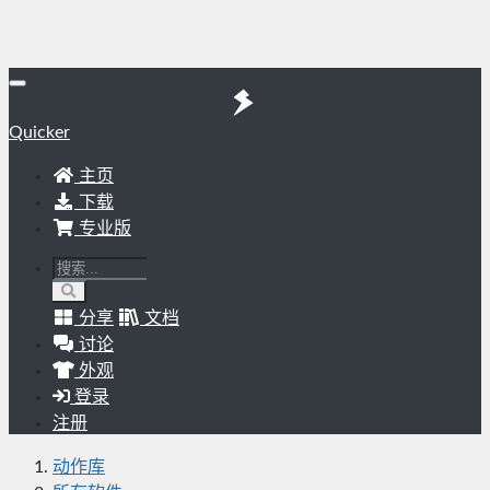
Quicker
主页
下载
专业版
分享
文档
讨论
外观
登录
注册
动作库