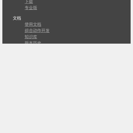
下载
专业版
文档
使用文档
组合动作开发
知识库
版本历史
瓜皮学堂
分享
动作库
子程序
外观
交流
问答讨论区
Github Issues
QQ群
关注
CL的微博
微信订阅号