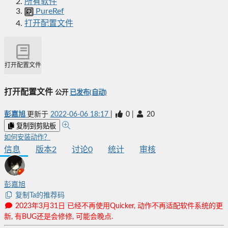
所有软件
PureRef
打开配置文件
打开配置文件
打开配置文件
公开
已发布(自动)
彭嘉旭
更新于
2022-06-06 18:17
|
0
|
20
复制到剪贴板
如何安装动作？
信息
版本
2
讨论
0
统计
审核
彭嘉旭
复制Ta的推荐码
2023年3月31日 已经不再使用Quicker, 动作不再适配软件系统的更
新, 有BUG还是会修修, 可能会晚点.