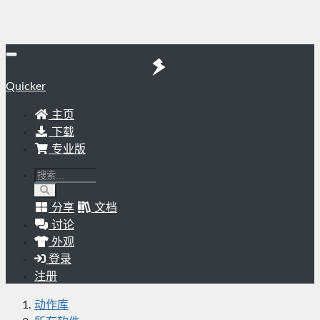
Quicker
主页
下载
专业版
分享
文档
讨论
外观
登录
注册
动作库